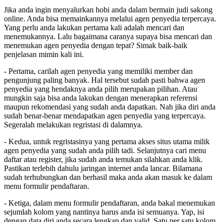
Jika anda ingin menyalurkan hobi anda dalam bermain judi sakong
online. Anda bisa memainkannya melalui agen penyedia terpercaya.
Yang perlu anda lakukan pertama kali adalah mencari dan
menemukannya. Lalu bagaimana caranya supaya bisa mencari dan
menemukan agen penyedia dengan tepat? Simak baik-baik
penjelasan mimin kali ini.
- Pertama, carilah agen penyedia yang memiliki member dan
pengunjung paling banyak. Hal tersebut sudah pasti bahwa agen
penyedia yang hendaknya anda pilih merupakan pilihan. Atau
mungkin saja bisa anda lakukan dengan menerapkan referensi
maupun rekomendasi yang sudah anda dapatkan. Nah jika diri anda
sudah benar-benar mendapatkan agen penyedia yang terpercaya.
Segeralah melakukan regristasi di dalamnya.
- Kedua, untuk regristasinya yang pertama akses situs utama milik
agen penyedia yang sudah anda pilih tadi. Selanjutnya cari menu
daftar atau register, jika sudah anda temukan silahkan anda klik.
Pastikan terlebih dahulu jaringan internet anda lancar. Bilamana
sudah terhubungkan dan berhasil maka anda akan masuk ke dalam
menu formulir pendaftaran.
- Ketiga, dalam menu formulir pendaftaran, anda bakal menemukan
sejumlah kolom yang nantinya harus anda isi semuanya. Yap, isi
dengan data diri anda secara lengkap dan valid. Satu per satu kolom