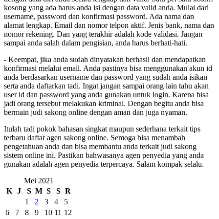
kosong yang ada harus anda isi dengan data valid anda. Mulai dari
username, password dan konfirmasi password. Ada nama dan
alamat lengkap. Email dan nomor telpon aktif. Jenis bank, nama dan
nomor rekening. Dan yang terakhir adalah kode validasi. Jangan
sampai anda salah dalam pengisian, anda harus berhati-hati.
- Keempat, jika anda sudah dinyatakan berhasil dan mendapatkan
konfirmasi melalui email. Anda pastinya bisa menggunakan akun id
anda berdasarkan username dan password yang sudah anda isikan
serta anda daftarkan tadi. Ingat jangan sampai orang lain tahu akan
user id dan password yang anda gunakan untuk login. Karena bisa
jadi orang tersebut melakukan kriminal. Dengan begitu anda bisa
bermain judi sakong online dengan aman dan juga nyaman.
Itulah tadi pokok bahasan singkat maupun sederhana terkait tips
terbaru daftar agen sakong online. Semoga bisa menambah
pengetahuan anda dan bisa membantu anda terkait judi sakong
sistem online ini. Pastikan bahwasanya agen penyedia yang anda
gunakan adalah agen penyedia terpercaya. Salam kompak selalu.
Mei 2021
K
J
S
M
S
S
R
1
2
3
4
5
6
7
8
9
10
11
12