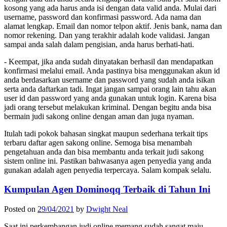
kosong yang ada harus anda isi dengan data valid anda. Mulai dari
username, password dan konfirmasi password. Ada nama dan
alamat lengkap. Email dan nomor telpon aktif. Jenis bank, nama dan
nomor rekening. Dan yang terakhir adalah kode validasi. Jangan
sampai anda salah dalam pengisian, anda harus berhati-hati.
- Keempat, jika anda sudah dinyatakan berhasil dan mendapatkan
konfirmasi melalui email. Anda pastinya bisa menggunakan akun id
anda berdasarkan username dan password yang sudah anda isikan
serta anda daftarkan tadi. Ingat jangan sampai orang lain tahu akan
user id dan password yang anda gunakan untuk login. Karena bisa
jadi orang tersebut melakukan kriminal. Dengan begitu anda bisa
bermain judi sakong online dengan aman dan juga nyaman.
Itulah tadi pokok bahasan singkat maupun sederhana terkait tips
terbaru daftar agen sakong online. Semoga bisa menambah
pengetahuan anda dan bisa membantu anda terkait judi sakong
sistem online ini. Pastikan bahwasanya agen penyedia yang anda
gunakan adalah agen penyedia terpercaya. Salam kompak selalu.
Kumpulan Agen Dominoqq Terbaik di Tahun Ini
Posted on
29/04/2021
by
Dwight Neal
Saat ini perkembangan judi online memang sudah sangat maju,