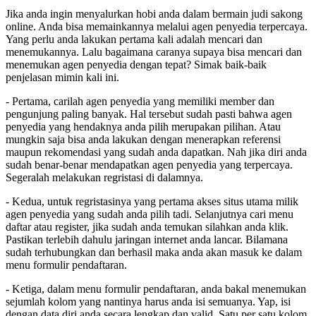
Jika anda ingin menyalurkan hobi anda dalam bermain judi sakong
online. Anda bisa memainkannya melalui agen penyedia terpercaya.
Yang perlu anda lakukan pertama kali adalah mencari dan
menemukannya. Lalu bagaimana caranya supaya bisa mencari dan
menemukan agen penyedia dengan tepat? Simak baik-baik
penjelasan mimin kali ini.
- Pertama, carilah agen penyedia yang memiliki member dan
pengunjung paling banyak. Hal tersebut sudah pasti bahwa agen
penyedia yang hendaknya anda pilih merupakan pilihan. Atau
mungkin saja bisa anda lakukan dengan menerapkan referensi
maupun rekomendasi yang sudah anda dapatkan. Nah jika diri anda
sudah benar-benar mendapatkan agen penyedia yang terpercaya.
Segeralah melakukan regristasi di dalamnya.
- Kedua, untuk regristasinya yang pertama akses situs utama milik
agen penyedia yang sudah anda pilih tadi. Selanjutnya cari menu
daftar atau register, jika sudah anda temukan silahkan anda klik.
Pastikan terlebih dahulu jaringan internet anda lancar. Bilamana
sudah terhubungkan dan berhasil maka anda akan masuk ke dalam
menu formulir pendaftaran.
- Ketiga, dalam menu formulir pendaftaran, anda bakal menemukan
sejumlah kolom yang nantinya harus anda isi semuanya. Yap, isi
dengan data diri anda secara lengkap dan valid. Satu per satu kolom