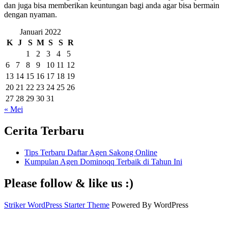
dan juga bisa memberikan keuntungan bagi anda agar bisa bermain
dengan nyaman.
Januari 2022
K
J
S
M
S
S
R
1
2
3
4
5
6
7
8
9
10
11
12
13
14
15
16
17
18
19
20
21
22
23
24
25
26
27
28
29
30
31
« Mei
Cerita Terbaru
Tips Terbaru Daftar Agen Sakong Online
Kumpulan Agen Dominoqq Terbaik di Tahun Ini
Please follow & like us :)
Striker WordPress Starter Theme
Powered By WordPress